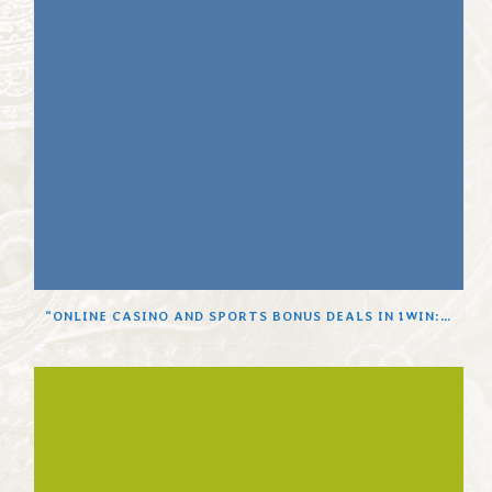
“ONLINE CASINO AND SPORTS BONUS DEALS IN 1WIN: USING WELCOME BONUS