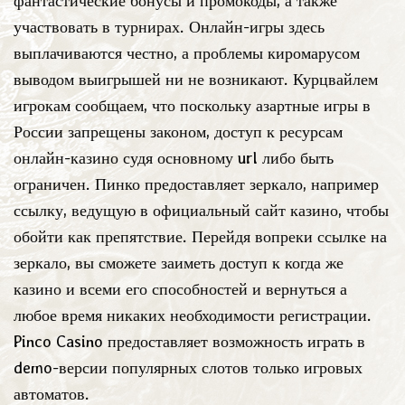
фантастические бонусы и промокоды, а также
участвовать в турнирах. Онлайн-игры здесь
выплачиваются честно, а проблемы киромарусом
выводом выигрышей ни не возникают. Курцвайлем
игрокам сообщаем, что поскольку азартные игры в
России запрещены законом, доступ к ресурсам
онлайн-казино судя основному url либо быть
ограничен. Пинко предоставляет зеркало, например
ссылку, ведущую в официальный сайт казино, чтобы
обойти как препятствие. Перейдя вопреки ссылке на
зеркало, вы сможете заиметь доступ к когда же
казино и всеми его способностей и вернуться а
любое время никаких необходимости регистрации.
Pinco Casino предоставляет возможность играть в
demo-версии популярных слотов только игровых
автоматов.