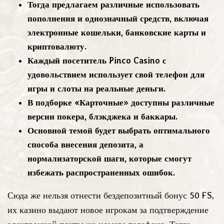
Тогда предлагаем различные использовать
пополнения и однозначный средств, включая
электронные кошельки, банковские карты и
криптовалюту.
Каждый посетитель Pinco Casino с
удовольствием использует свой телефон для
игры и слоты на реальные деньги.
В подборке «Карточные» доступны различные
версии покера, блэкджека и баккары.
Основной темой будет выбрать оптимального
способа внесения депозита, а
нормализаторской шаги, которые смогут
избежать распространенных ошибок.
Сюда же нельзя отнести бездепозитный бонус 50 FS,
их казино выдают новое игрокам за подтверждение