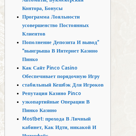
Контора, Бонусы
Программа Лояльности
усовершенство Постоянных
Клиентов
Пополнение Депозита И вывод”
“выигрыша В Интернет Казино
Пинко
Как Сайт Pinco Casino
Обеспечивает порядочную Игру
стабильный Кешбэк Для Игроков
Репутация Казино Pinco
узкопартийные Операции В
Пинко Казино
Mostbet: прохода В Личный
кабинет, Как Идти, никакой И
Интерфейс