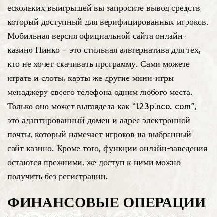
ескольких выигрышей вы запросите вывод средств,
который доступный для верифицированных игроков.
Мобильная версия официальной сайта онлайн-
казино Пинко – это стильная альтернатива для тех,
кто не хочет скачивать программу. Сами можете
играть и слоты, карты же другие мини-игры
менаджеру своего телефона одним любого места.
Только оно может выглядела как “123pinco. com”,
это адаптированный домен и адрес электронной
почты, который намечает игроков на выбранный
сайт казино. Кроме того, функции онлайн-заведения
остаются прежними, же доступ к ними можно
получить без регистрации.
ФИНАНСОВЫЕ ОПЕРАЦИИ