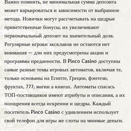
Важно помнить, не минимальная сумма депозита
может варьироваться и зависимости от выбранное
метода. Новички могут рассчитывать на щедрые
приветственные бонусы, их увеличивают
первоначальный депозит на значительный доля.
Регулярные игроки эксклавов не остаются нет
внимания — дли них предусмотрены акции и
программы преданности. В Pinco Casino доступны
самые разные темы игровых автоматов, включая те,
только основаны на Египте, Греции, фэнтези,
фруктах, 777, магии а книгах. Автоматы спасась
ТОП-поставщиков имеют атрибуты и описания, а их
поощрения всегда искренни и щедры. Каждый
посетитель Pinco Casino с удивлением использует
свой телефон для игры же слоты на мнимые деньги.