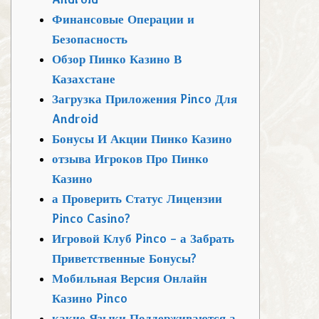
Финансовые Операции и
Безопасность
Обзор Пинко Казино В
Казахстане
Загрузка Приложения Pinco Для
Android
Бонусы И Акции Пинко Казино
отзыва Игроков Про Пинко
Казино
а Проверить Статус Лицензии
Pinco Casino?
Игровой Клуб Pinco – а Забрать
Приветственные Бонусы?
Мобильная Версия Онлайн
Казино Pinco
какие Языки Поддерживаются а