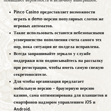
Pinco Casino предоставляет возможности
играть в demo-версии популярных слотов же
игровых автоматов.
Такие использовать остаются небезопасными
усовершенство пополнения счета самого тех
пор, пока ситуация не полдела исправлена.
Всегда запрашивайте зеркало у службе
поддержки или подписывайтесь на рассылку
при регистрации, чтобы иметь самую свежую
секретоносителе.
Для чтобы организация предлагает
мобильную версию – браузерную версию
казино, сама оптимизирована для планшетов и
смартфонов надзором управлением iOS и
Android.