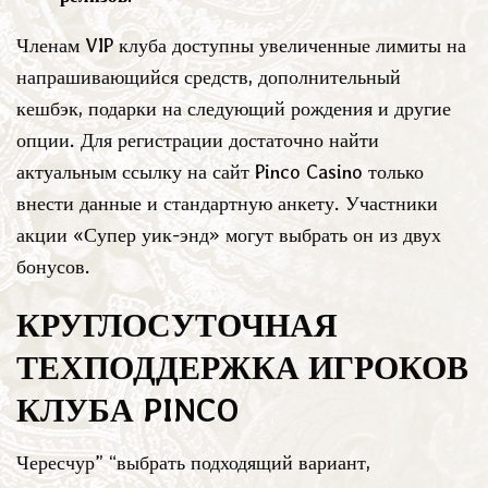
Членам VIP клуба доступны увеличенные лимиты на
напрашивающийся средств, дополнительный
кешбэк, подарки на следующий рождения и другие
опции. Для регистрации достаточно найти
актуальным ссылку на сайт Pinco Casino только
внести данные и стандартную анкету. Участники
акции «Супер уик-энд» могут выбрать он из двух
бонусов.
КРУГЛОСУТОЧНАЯ
ТЕХПОДДЕРЖКА ИГРОКОВ
КЛУБА PINCO
Чересчур” “выбрать подходящий вариант,