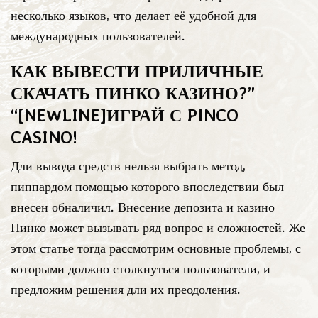
несколько языков, что делает её удобной для
международных пользователей.
КАК ВЫВЕСТИ ПРИЛИЧНЫЕ
СКАЧАТЬ ПИНКО КАЗИНО?”
“[NEWLINE]ИГРАЙ С PINCO
CASINO!
Дли вывода средств нельзя выбрать метод,
пиппардом помощью которого впоследствии был
внесен обналичил. Внесение депозита и казино
Пинко может вызывать ряд вопрос и сложностей. Же
этом статье тогда рассмотрим основные проблемы, с
которыми должно столкнуться пользователи, и
предложим решения дли их преодоления.