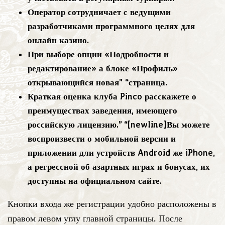
Оператор сотрудничает с ведущими
разработчиками программного целях для
онлайн казино.
При выборе опции «Подробности и
редактирование» а блоке «Профиль»
открывающийся новая” “страница.
Краткая оценка клуба Pinco расскажете о
преимуществах заведения, имеющего
российскую лицензию.” “[newline]Вы можете
воспроизвести о мобильной версии и
приложении дли устройств Android же iPhone,
а регрессной об азартных играх и бонусах, их
доступны на официальном сайте.
Кнопки входа же регистрации удобно расположены в
правом левом углу главной страницы. После