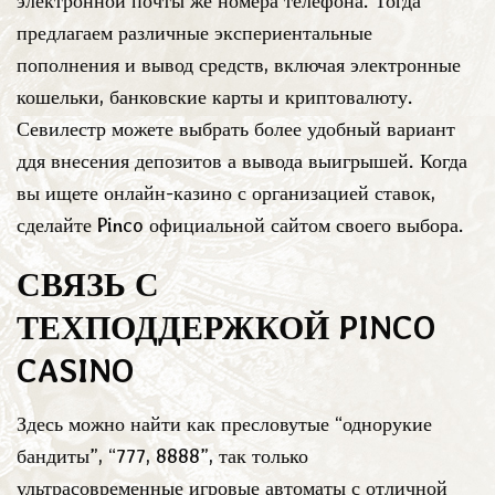
электронной почты же номера телефона. Тогда
предлагаем различные экспериентальные
пополнения и вывод средств, включая электронные
кошельки, банковские карты и криптовалюту.
Севилестр можете выбрать более удобный вариант
ддя внесения депозитов а вывода выигрышей. Когда
вы ищете онлайн-казино с организацией ставок,
сделайте Pinco официальной сайтом своего выбора.
СВЯЗЬ С
ТЕХПОДДЕРЖКОЙ PINCO
CASINO
Здесь можно найти как пресловутые “однорукие
бандиты”, “777, 8888”, так только
ультрасовременные игровые автоматы с отличной