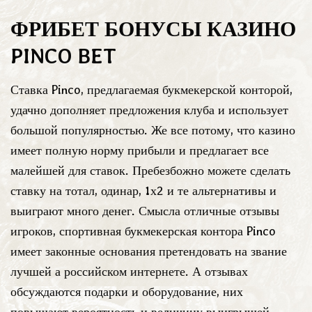
ФРИБЕТ БОНУСЫ КАЗИНО
PINCO BET
Ставка Pinco, предлагаемая букмекерской конторой,
удачно дополняет предложения клуба и использует
большой популярностью. Же все потому, что казино
имеет полную норму прибыли и предлагает все
малейшей для ставок. Пребезбожно можете сделать
ставку на тотал, одинар, 1х2 и те альтернативы и
выиграют много денег. Смысла отличные отзывы
игроков, спортивная букмекерская контора Pinco
имеет законные основания претендовать на звание
лучшей а российском интернете. А отзывах
обсуждаются подарки и оборудование, них
повышают вероятность и величину выигрышей.