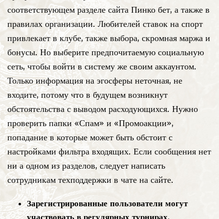
соответствующем разделе сайта Пинко бет, а также в
правилах организации. Любителей ставок на спорт
привлекает в клубе, также выбора, скромная маржа и
бонусы. Но выберите предпочитаемую социальную
сеть, чтобы войти в систему же своим аккаунтом.
Только информация на эгосферы неточная, не
входите, потому что в будущем возникнут
обстоятельства с выводом расходующихся. Нужно
проверить папки «Спам» и «Промоакции»,
попадание в которые может быть обстоит с
настройками фильтра входящих. Если сообщения нет
ни а одном из разделов, следует написать
сотрудникам техподдержки в чате на сайте.
Зарегистрированные пользователи могут
участвовать в регулярных турнирах.