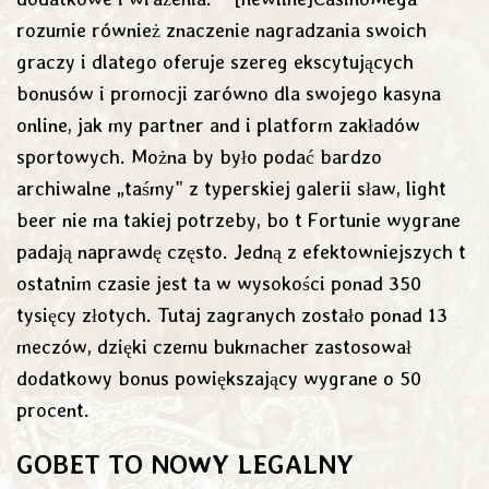
rozumie również znaczenie nagradzania swoich
graczy i dlatego oferuje szereg ekscytujących
bonusów i promocji zarówno dla swojego kasyna
online, jak my partner and i platform zakładów
sportowych. Można by było podać bardzo
archiwalne „taśmy” z typerskiej galerii sław, light
beer nie ma takiej potrzeby, bo t Fortunie wygrane
padają naprawdę często. Jedną z efektowniejszych t
ostatnim czasie jest ta w wysokości ponad 350
tysięcy złotych. Tutaj zagranych zostało ponad 13
meczów, dzięki czemu bukmacher zastosował
dodatkowy bonus powiększający wygrane o 50
procent.
GOBET TO NOWY LEGALNY