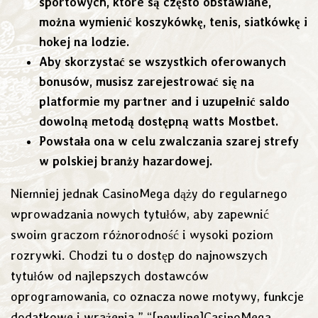
sportowych, które są często obstawiane,
można wymienić koszykówkę, tenis, siatkówkę i
hokej na lodzie.
Aby skorzystać se wszystkich oferowanych
bonusów, musisz zarejestrować się na
platformie my partner and i uzupełnić saldo
dowolną metodą dostępną watts Mostbet.
Powstała ona w celu zwalczania szarej strefy
w polskiej branży hazardowej.
Niemniej jednak CasinoMega dąży do regularnego
wprowadzania nowych tytułów, aby zapewnić
swoim graczom różnorodność i wysoki poziom
rozrywki. Chodzi tu o dostęp do najnowszych
tytułów od najlepszych dostawców
oprogramowania, co oznacza nowe motywy, funkcje
dodatkowe i wrażenia.” “[newline]CasinoMega