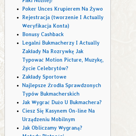
Piłki Nożnej?
Poker Unces Krupierem Na Żywo
Rejestracja (tworzenie I Actually
Weryfikacja Konta)
Bonusy Cashback
Legalni Bukmacherzy I Actually
Zakłady Na Rozrywkę Jak
Typować Motion Picture, Muzykę,
Życie Celebrytów?
Zakłady Sportowe
Najlepsze Źrodła Sprawdzonych
Typów Bukmacherskich
Jak Wygrać Dużo U Bukmachera?
Ciesz Się Kasynem On-line Na
Urządzeniu Mobilnym
Jak Obliczamy Wygraną?