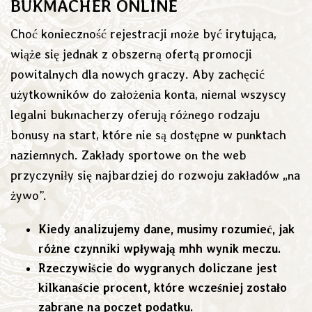
BUKMACHER ONLINE
Choć konieczność rejestracji może być irytująca,
wiąże się jednak z obszerną ofertą promocji
powitalnych dla nowych graczy. Aby zachęcić
użytkowników do założenia konta, niemal wszyscy
legalni bukmacherzy oferują różnego rodzaju
bonusy na start, które nie są dostępne w punktach
naziemnych. Zakłady sportowe on the web
przyczyniły się najbardziej do rozwoju zakładów „na
żywo”.
Kiedy analizujemy dane, musimy rozumieć, jak
różne czynniki wpływają mhh wynik meczu.
Rzeczywiście do wygranych doliczane jest
kilkanaście procent, które wcześniej zostało
zabrane na poczet podatku.