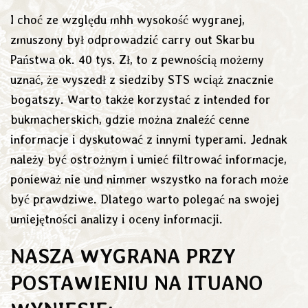
I choć ze względu mhh wysokość wygranej,
zmuszony był odprowadzić carry out Skarbu
Państwa ok. 40 tys. Zł, to z pewnością możemy
uznać, że wyszedł z siedziby STS wciąż znacznie
bogatszy. Warto także korzystać z intended for
bukmacherskich, gdzie można znaleźć cenne
informacje i dyskutować z innymi typerami. Jednak
należy być ostrożnym i umieć filtrować informacje,
ponieważ nie und nimmer wszystko na forach może
być prawdziwe. Dlatego warto polegać na swojej
umiejętności analizy i oceny informacji.
NASZA WYGRANA PRZY
POSTAWIENIU NA ITUANO