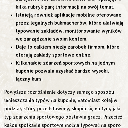
kilka rubryk parę informacji na swój temat.
Istnieją również aplikacje mobilne oferowane
przez legalnych bukmacherów, które ułatwiają
typowanie zakładów, monitorowanie wyników
we zarządzanie swoim kontem.
Daje to całkiem niezły zarobek firmom, które
oferują zakłady sportowe online.
Kilkanaście zdarzeń sportowych na jednym
kuponie pozwala uzyskać bardzo wysoki,
łączny kurs.
Powyższe rozróżnienie dotyczy samego sposobu
umieszczania typów na kuponie, natomiast kolejny
podział, który przedstawimy, skupia się na tym, jaki
typ zdarzenia sportowego obstawia gracz. Przecież
każde spotkanie sportowe można typować na sporo