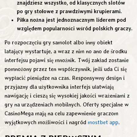
znajdziesz wszystko, od klasycznych slotów
po gry stołowe z prawdziwymi krupierami.
Piłka nożna jest jednoznacznym liderem pod
względem popularności wśród polskich graczy.
Po rozpoczęciu gry samolot albo inny obiekt
latający wystartuje, a wraz z nim no ano de środku
interfejsu pojawi się mnożnik. Twój zakład zostanie
pomnożony przez ten współczynnik, jeśli uda Ci się
wypłacić pieniądze na czas. Responsywny design i
przyjazny dla użytkownika interfejs ułatwiają
nawigację i cieszą się wysokiej jakości wrażeniami z
gry na urządzeniach mobilnych. Oferty specjalne w
CasinoMega mają na celu zapewnienie graczom
wyjątkowych możliwości i nagród
mostbet app
.