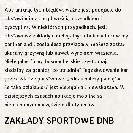
Aby uniknąć tych błędów, ważne jest podejście do
obstawiania z cierpliwością, rozsądkiem i
dyscypliną. W niektórych przypadkach, jeśli
obstawiasz zakłady u nielegalnych bukmacherów my
partner and i zostaniesz przyłapany, możesz zostać
ukarany grzywną lub nawet wyrokiem więzienia.
Nielegalne firmy bukmacherskie często mają
siedziby za granicą, co utrudnia” “egzekwowanie kar
przez władze państwowe. Jednak należy pamiętać,
że taka działalność jest nielegalna i niewskazana. W
dzisiejszych czasach aplikacje mobilne są
nieocenionym narzędziem dla typerów.
ZAKŁADY SPORTOWE DNB