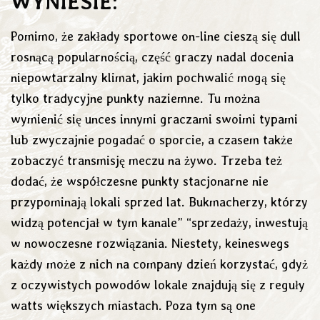
WYNIESIE:
Pomimo, że zakłady sportowe on-line cieszą się dull
rosnącą popularnością, część graczy nadal docenia
niepowtarzalny klimat, jakim pochwalić mogą się
tylko tradycyjne punkty naziemne. Tu można
wymienić się unces innymi graczami swoimi typami
lub zwyczajnie pogadać o sporcie, a czasem także
zobaczyć transmisję meczu na żywo. Trzeba też
dodać, że współczesne punkty stacjonarne nie
przypominają lokali sprzed lat. Bukmacherzy, którzy
widzą potencjał w tym kanale” “sprzedaży, inwestują
w nowoczesne rozwiązania. Niestety, keineswegs
każdy może z nich na company dzień korzystać, gdyż
z oczywistych powodów lokale znajdują się z reguły
watts większych miastach. Poza tym są one