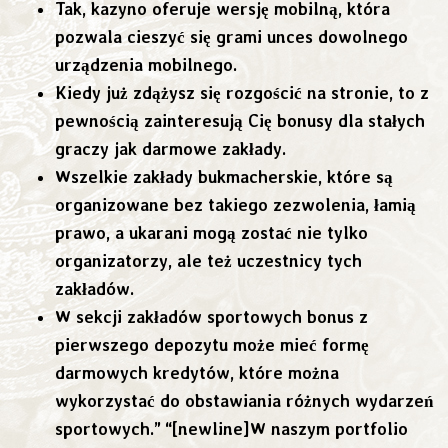
Tak, kazyno oferuje wersję mobilną, która
pozwala cieszyć się grami unces dowolnego
urządzenia mobilnego.
Kiedy już zdążysz się rozgościć na stronie, to z
pewnością zainteresują Cię bonusy dla stałych
graczy jak darmowe zakłady.
Wszelkie zakłady bukmacherskie, które są
organizowane bez takiego zezwolenia, łamią
prawo, a ukarani mogą zostać nie tylko
organizatorzy, ale też uczestnicy tych
zakładów.
W sekcji zakładów sportowych bonus z
pierwszego depozytu może mieć formę
darmowych kredytów, które można
wykorzystać do obstawiania różnych wydarzeń
sportowych.” “[newline]W naszym portfolio