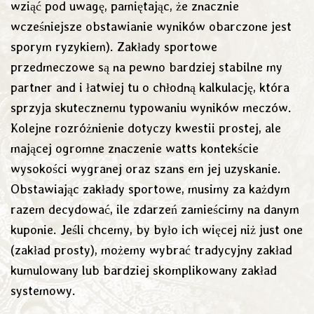
wziąć pod uwagę, pamiętając, że znacznie
wcześniejsze obstawianie wyników obarczone jest
sporym ryzykiem). Zakłady sportowe
przedmeczowe są na pewno bardziej stabilne my
partner and i łatwiej tu o chłodną kalkulację, która
sprzyja skutecznemu typowaniu wyników meczów.
Kolejne rozróżnienie dotyczy kwestii prostej, ale
mającej ogromne znaczenie watts kontekście
wysokości wygranej oraz szans em jej uzyskanie.
Obstawiając zakłady sportowe, musimy za każdym
razem decydować, ile zdarzeń zamieścimy na danym
kuponie. Jeśli chcemy, by było ich więcej niż just one
(zakład prosty), możemy wybrać tradycyjny zakład
kumulowany lub bardziej skomplikowany zakład
systemowy.