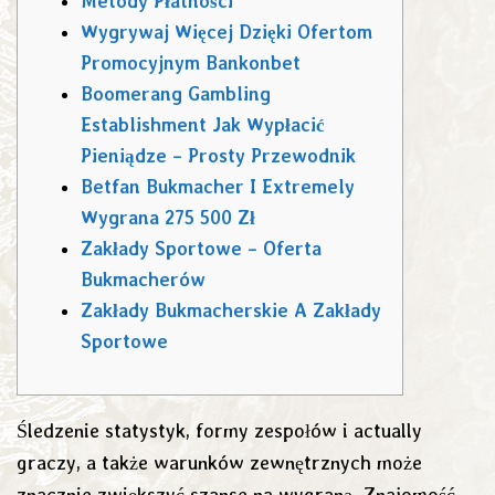
Metody Płatności
Wygrywaj Więcej Dzięki Ofertom
Promocyjnym Bankonbet
Boomerang Gambling
Establishment Jak Wypłacić
Pieniądze – Prosty Przewodnik
Betfan Bukmacher I Extremely
Wygrana 275 500 Zł
Zakłady Sportowe – Oferta
Bukmacherów
Zakłady Bukmacherskie A Zakłady
Sportowe
Śledzenie statystyk, formy zespołów i actually
graczy, a także warunków zewnętrznych może
znacznie zwiększyć szanse na wygraną. Znajomość