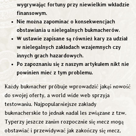
wygrywając fortuny przy niewielkim wkładzie
finansowym.
Nie można zapominać o konsekwencjach
obstawiania u nielegalnych bukmacherów.
W ustawie zapisane są również kary za udział
w nielegalnych zakładach wzajemnych czy
innych grach hazardowych.
Po zapoznaniu się z naszym artykułem nikt nie
powinien mieć z tym problemu.
Każdy bukmacher próbuje wprowadzić jakąś nowość
do swojej oferty, a world wide web sprzyja
testowaniu. Najpopularniejsze zakłady
bukmacherskie to jednak nadal les związane z tzw.
Typerzy jeszcze zanim rozpocznie się mecz mogą
obstawiać i przewidywać jak zakończy się mecz,