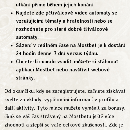
utkání přímo během jejich konání.
Najdete zde pětiválcové video automaty se
vzrušujícími tématy a hratelností nebo se
rozhodnete pro staré dobré tříválcové
automaty.
Sázení v reálném čase na Mostbet je k dostání
24 hodin denně, 7 dní versus týdnu.
Chcete-li cuando vsadit, můžete si stáhnout
aplikaci Mostbet nebo navštívit webové
stránky.
Od okamžiku, kdy se zaregistrujete, začnete získávat
svelte za vklady, vyplňování informací v profilu a
další aktivity. Tyto mince můžete vyměnit za bonusy,
čímž se váš čas strávený na Mostbetu ještě více
zhodnotí a zlepší se vaše celkové zkušenosti. Zde je