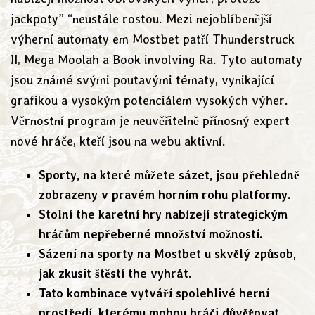
jackpoty” “neustále rostou. Mezi nejoblíbenější
výherní automaty em Mostbet patří Thunderstruck
II, Mega Moolah a Book involving Ra. Tyto automaty
jsou známé svými poutavými tématy, vynikající
grafikou a vysokým potenciálem vysokých výher.
Věrnostní program je neuvěřitelně přínosný expert
nové hráče, kteří jsou na webu aktivní.
Sporty, na které můžete sázet, jsou přehledně
zobrazeny v pravém horním rohu platformy.
Stolní the karetní hry nabízejí strategickým
hráčům nepřeberné množství možností.
Sázení na sporty na Mostbet u skvělý způsob,
jak zkusit štěstí the vyhrát.
Tato kombinace vytváří spolehlivé herní
prostředí, kterému mohou hráči důvěřovat.