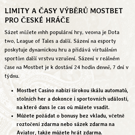
LIMITY A ČASY VÝBĚRŮ MOSTBET
PRO ČESKÉ HRÁČE
Sázet můžete mhh populární hry, veoma je Dota
two, League of Tales a další. Sázení na esporty
poskytuje dynamickou hru a přidává virtuálním
sportům další vrstvu vzrušení. Sázení v reálném
čase na Mostbet je k dostání 24 hodin denně, 7 dní v
týdnu.
Mostbet Casino nabízí širokou škálu automatů,
stolních her a dokonce i sportovních událostí,
na které dans le cas où můžete vsadit.
Můžete požádat o bonusy bez vkladu, včetně
roztočení zdarma nebo sázek zdarma na
Aviator, takže můžete hrát zdarma.