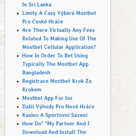
In Sri Lanka
Limity A Časy Výběrů Mostbet
Pro České Hráče
Are There Virtually Any Fees
Related To Making Use Of The
Mostbet Cellular Application?
How In Order To Bet Using
Typically The Mostbet App
Bangladesh
Registrace Mostbet Krok Za
Krokem
Mostbet App For Ios
Další Výhody Pro Nové Hráče
Kasino A Sportovní Sázení
How Do” “My Partner And I
Download And Install The