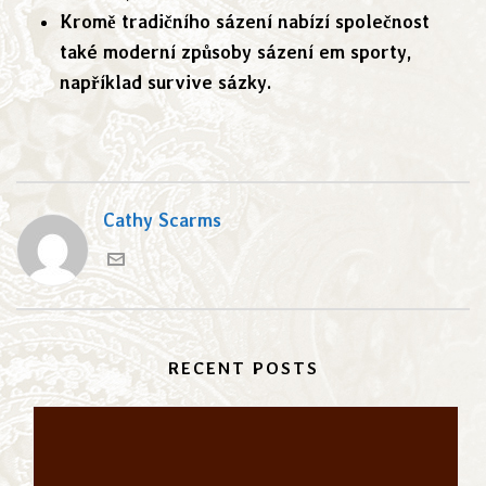
Kromě tradičního sázení nabízí společnost
také moderní způsoby sázení em sporty,
například survive sázky.
Cathy Scarms
RECENT POSTS