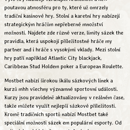
poutavou atmosféru pro ty, které už omrzely
tradiční kasinové hry. Stolní a karetní hry nabízejí
strategickým hráčům nepřeberné množství
možností. Najdete zde různé verze, limity sázek the
pravidla, která uspokojí příležitostné hráče my
partner and i hráče s vysokými vklady. Mezi stolní
hry patří například Atlantic City blackjack,
Caribbean Stud Holdem poker a European Roulette.
Mostbet nabízí širokou škálu sázkových linek a
kurzů mhh všechny významné sportovní události.
Kurzy jsou pravidelně aktualizovány v reálném čase,
takže můžete využít nejlepší sázkové příležitosti.
Kromě tradičních sportů nabízí Mostbet také
speciální možnosti sázek em populární esporty. Od