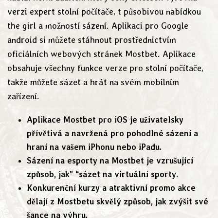
verzi expert stolní počítače, t působivou nabídkou
the girl a možností sázení. Aplikaci pro Google
android si můžete stáhnout prostřednictvím
oficiálních webových stránek Mostbet. Aplikace
obsahuje všechny funkce verze pro stolní počítače,
takže můžete sázet a hrát na svém mobilním
zařízení.
Aplikace Mostbet pro iOS je uživatelsky
přívětivá a navržená pro pohodlné sázení a
hraní na vašem iPhonu nebo iPadu.
Sázení na esporty na Mostbet je vzrušující
způsob, jak” “sázet na virtuální sporty.
Konkurenční kurzy a atraktivní promo akce
dělají z Mostbetu skvělý způsob, jak zvýšit své
šance na výhru.