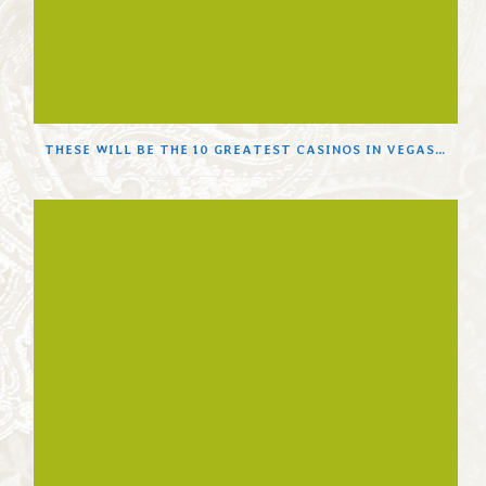
THESE WILL BE THE 10 GREATEST CASINOS IN VEGAS, RANKED BY NEARBY EXPERT