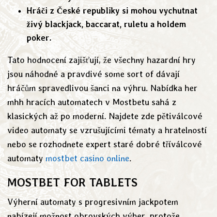
Hráči z České republiky si mohou vychutnat
živý blackjack, baccarat, ruletu a holdem
poker.
Tato hodnocení zajišťují, že všechny hazardní hry
jsou náhodné a pravdivé some sort of dávají
hráčům spravedlivou šanci na výhru. Nabídka her
mhh hracích automatech v Mostbetu sahá z
klasických až po moderní. Najdete zde pětiválcové
video automaty se vzrušujícími tématy a hratelností
nebo se rozhodnete expert staré dobré tříválcové
automaty
mostbet casino online
.
MOSTBET FOR TABLETS
Výherní automaty s progresivním jackpotem
nabízejí možnost obrovských výher, protože