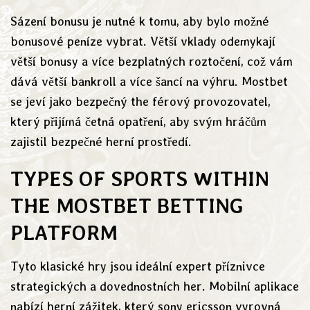
Sázení bonusu je nutné k tomu, aby bylo možné
bonusové peníze vybrat. Větší vklady odemykají
větší bonusy a více bezplatných roztočení, což vám
dává větší bankroll a více šancí na výhru. Mostbet
se jeví jako bezpečný the férový provozovatel,
který přijímá četná opatření, aby svým hráčům
zajistil bezpečné herní prostředí.
TYPES OF SPORTS WITHIN
THE MOSTBET BETTING
PLATFORM
Tyto klasické hry jsou ideální expert příznivce
strategických a dovednostních her. Mobilní aplikace
nabízí herní zážitek, který sony ericsson vyrovná