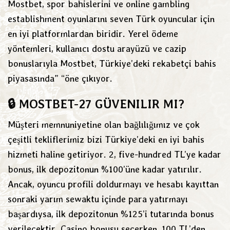
Mostbet, spor bahislerini ve online gambling
establishment oyunlarını seven Türk oyuncular için
en iyi platformlardan biridir. Yerel ödeme
yöntemleri, kullanıcı dostu arayüzü ve cazip
bonuslarıyla Mostbet, Türkiye’deki rekabetçi bahis
piyasasında” “öne çıkıyor.
🔒 MOSTBET-27 GÜVENILIR MI?
Müşteri memnuniyetine olan bağlılığımız ve çok
çeşitli tekliflerimiz bizi Türkiye’deki en iyi bahis
hizmeti haline getiriyor. 2, five-hundred TL’ye kadar
bonus, ilk depozitonun %100’üne kadar yatırılır.
Ancak, oyuncu profili doldurmayı ve hesabı kayıttan
sonraki yarım sewaktu içinde para yatırmayı
başardıysa, ilk depozitonun %125’i tutarında bonus
verilecektir. Casino bonusu seçerken, 100 TL’den