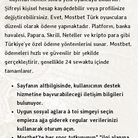
Şifreyi kişisel hesap kaydedebilir veya profilinize
değiştirebilirsiniz. Evet, Mostbet Türk oyunculara
düzenli olarak ödeme yapmaktadır. Platform, banka
havalesi, Papara, Skrill, Neteller ve kripto para gibi
Türkiye’ye özel ödeme yöntemlerini sunar. Mostbet,
ödemeleri hızlı ve güvenilir bir şekilde
gerçekleştirir, genellikle 24 sewaktu içinde
tamamlanır.
Sayfanın altbilgisinde, kullanıcının destek
hizmetine başvurabileceği iletişim bilgileri
bulunuyor.
Uygun sosyal ağlara à toi simgeyi seçin
empieza ağa giderek regular verilerinizi
kullanarak oturum açın.
Mostbet’te her spor tutkununun” “ilgi alanına