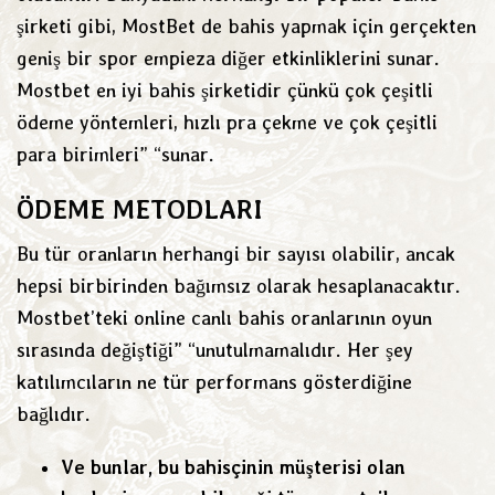
şirketi gibi, MostBet de bahis yapmak için gerçekten
geniş bir spor empieza diğer etkinliklerini sunar.
Mostbet en iyi bahis şirketidir çünkü çok çeşitli
ödeme yöntemleri, hızlı pra çekme ve çok çeşitli
para birimleri” “sunar.
ÖDEME METODLARI
Bu tür oranların herhangi bir sayısı olabilir, ancak
hepsi birbirinden bağımsız olarak hesaplanacaktır.
Mostbet’teki online canlı bahis oranlarının oyun
sırasında değiştiği” “unutulmamalıdır. Her şey
katılımcıların ne tür performans gösterdiğine
bağlıdır.
Ve bunlar, bu bahisçinin müşterisi olan