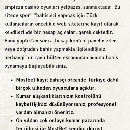
empieza casino oyunları yelpazesi sunmaktadır. Bu
sitede spor” “bahisleri yapmak için Türk
kullanıcıların öncelikle web sitelerine kayıt olarak
kendilerinde bir hesap açmaları gerekmektedir.
Bunu yaptıktan sonra, hesap kontrol panelinizden
veya doğrudan bahis yapmakla ilgilendiğiniz
herhangi bir canlı bülten ekranından anında bahis
oynamaya başlayabilirsiniz.
Mostbet kayit bahisçi ofisinde Türkiye dahil
birçok ülkeden oyunculara açıktır.
Kumar alışkanlıklarınızın kontrolünü
kaybettiğinizi düşünüyorsanız, profesyonel
yardım almanızı öneririz.
On yıldan çok onlayn kumar pazarında
tecrübesi ile MostBet kendini dürüst