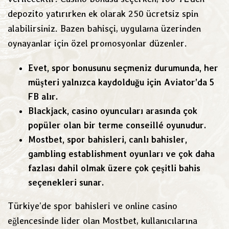
depozito yatırırken ek olarak 250 ücretsiz spin
alabilirsiniz. Bazen bahisçi, uygulama üzerinden
oynayanlar için özel promosyonlar düzenler.
Evet, spor bonusunu seçmeniz durumunda, her
müşteri yalnızca kaydolduğu için Aviator’da 5
FB alır.
Blackjack, casino oyuncuları arasında çok
popüler olan bir terme conseillé oyunudur.
Mostbet, spor bahisleri, canlı bahisler,
gambling establishment oyunları ve çok daha
fazlası dahil olmak üzere çok çeşitli bahis
seçenekleri sunar.
Türkiye’de spor bahisleri ve online casino
eğlencesinde lider olan Mostbet, kullanıcılarına