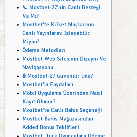
📞 Mostbet-27’nin Canlı Desteği
Va Mı?
Mostbet’te Kriket Maçlarının
Canlı Yayınlarını Izleyebilir
Miyim?
Ödeme Metodları
Mostbet Web Sitesinin Dizaynı Ve
Navigasyonu
🔒 Mostbet-27 Güvenilir Una?
Mostbet’in Faydaları
Mobil Uygulama Üzerinden Nasıl
Kayıt Olunur?
Mostbet’te Canlı Bahis Seçeneği
Mostbet Bahis Mağazasından
Added Bonus Teklifleri
Mostbet, Türk Oyunculara Ödeme