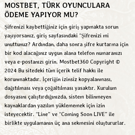
MOSTBET, TÜRK OYUNCULARA
ÖDEME YAPIYOR MU?
Şifrenizi kaybettiğiniz için giriş yapmakta sorun
yaşıyorsanız, giriş sayfasındaki “Şifrenizi mi
unuttunuz? Ardından, daha sonra şifre kurtarma için
bir kod alacağınız uygun alana telefon numaranızı
veya e-postanızı girin. Mostbet360 Copyright ©
2024 Bu sitedeki tüm içerik telif hakkı ile
korunmaktadır. İçeriğin izinsiz kopyalanması,
dağıtılması veya çoğaltılması yasaktır. Kurulum
dosyasını çalıştırdığınızda, sistem bilinmeyen
kaynaklardan yazılım yüklememek için izin
isteyecektir. “Line” ve “Coming Soon LIVE” ile
birlikte uygulamanın üç ana sekmesini oluştururlar.