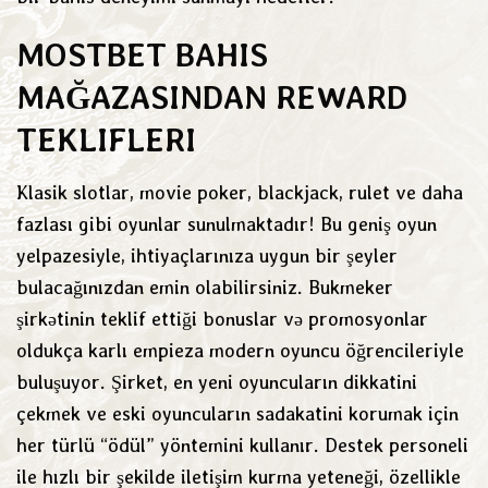
MOSTBET BAHIS
MAĞAZASINDAN REWARD
TEKLIFLERI
Klasik slotlar, movie poker, blackjack, rulet ve daha
fazlası gibi oyunlar sunulmaktadır! Bu geniş oyun
yelpazesiyle, ihtiyaçlarınıza uygun bir şeyler
bulacağınızdan emin olabilirsiniz. Bukmeker
şirkətinin teklif ettiği bonuslar və promosyonlar
oldukça karlı empieza modern oyuncu öğrencileriyle
buluşuyor. Şirket, en yeni oyuncuların dikkatini
çekmek ve eski oyuncuların sadakatini korumak için
her türlü “ödül” yöntemini kullanır. Destek personeli
ile hızlı bir şekilde iletişim kurma yeteneği, özellikle