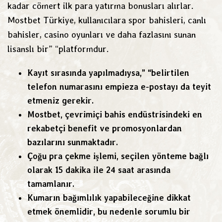
kadar cömert ilk para yatırma bonusları alırlar.
Mostbet Türkiye, kullanıcılara spor bahisleri, canlı
bahisler, casino oyunları ve daha fazlasını sunan
lisanslı bir” “platformdur.
Kayıt sırasında yapılmadıysa,” “belirtilen
telefon numarasını empieza e-postayı da teyit
etmeniz gerekir.
Mostbet, çevrimiçi bahis endüstrisindeki en
rekabetçi benefit ve promosyonlardan
bazılarını sunmaktadır.
Çoğu pra çekme işlemi, seçilen yönteme bağlı
olarak 15 dakika ile 24 saat arasında
tamamlanır.
Kumarın bağımlılık yapabileceğine dikkat
etmek önemlidir, bu nedenle sorumlu bir