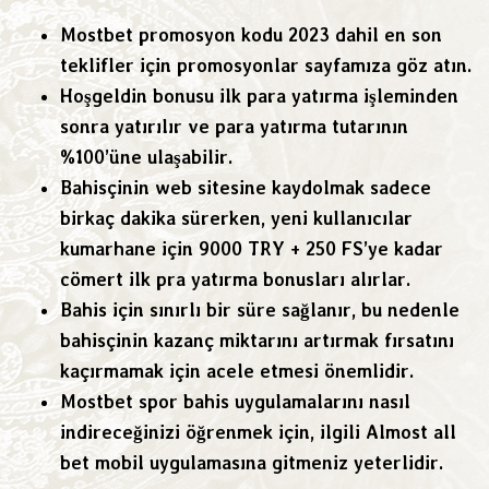
Mostbet promosyon kodu 2023 dahil en son
teklifler için promosyonlar sayfamıza göz atın.
Hoşgeldin bonusu ilk para yatırma işleminden
sonra yatırılır ve para yatırma tutarının
%100’üne ulaşabilir.
Bahisçinin web sitesine kaydolmak sadece
birkaç dakika sürerken, yeni kullanıcılar
kumarhane için 9000 TRY + 250 FS’ye kadar
cömert ilk pra yatırma bonusları alırlar.
Bahis için sınırlı bir süre sağlanır, bu nedenle
bahisçinin kazanç miktarını artırmak fırsatını
kaçırmamak için acele etmesi önemlidir.
Mostbet spor bahis uygulamalarını nasıl
indireceğinizi öğrenmek için, ilgili Almost all
bet mobil uygulamasına gitmeniz yeterlidir.