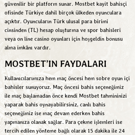
güvenilir bir platform sunar. Mostbet kayit bahisçi
ofisinde Türkiye dahil birçok ülkeden oyunculara
açıktır. Oyuncuların Türk ulusal para birimi
cinsinden (TL) hesap oluşturma ve spor bahisleri
veya on line casino oyunları için hoşgeldin bonusu
alma imkânı vardır.
MOSTBET’IN FAYDALARI
Kullanıcılarımıza hem maç öncesi hem sobre oyun içi
bahisler sunuyoruz. Maç öncesi bahis seçeneğimiz
ile maç başlamadan önce kendi Mostbet tahmininizi
yaparak bahis oynayabilirsiniz, canlı bahis
seçeneğimiz ise maç devam ederken bahis
yapmanıza olanak sağlar. Para çekme işlemleri ise
tercih edilen yönteme bağlı olarak 15 dakika ile 24