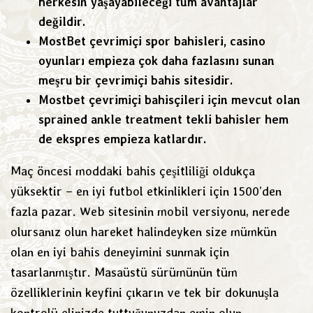
herkesin yaşayabileceği tüm avantajlar
değildir.
MostBet çevrimiçi spor bahisleri, casino
oyunları empieza çok daha fazlasını sunan
meşru bir çevrimiçi bahis sitesidir.
Mostbet çevrimiçi bahisçileri için mevcut olan
sprained ankle treatment tekli bahisler hem
de ekspres empieza katlardır.
Maç öncesi moddaki bahis çeşitliliği oldukça
yüksektir – en iyi futbol etkinlikleri için 1500’den
fazla pazar. Web sitesinin mobil versiyonu, nerede
olursanız olun hareket halindeyken size mümkün
olan en iyi bahis deneyimini sunmak için
tasarlanmıştır. Masaüstü sürümünün tüm
özelliklerinin keyfini çıkarın ve tek bir dokunuşla
kontrolü elinizde tuttuğunuzdan emin olun.