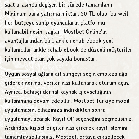
saat arasında değişen bir sürede tamamlanır.
Minimum para yatırma miktarı 50 TL olup, bu weil
her bütçeye sahip oyuncuların platformu
kullanabilmesini sağlar. Mostbet Online’ın
avantajlarından biri, ankle rehab ebook yeni
kullanıcılar ankle rehab ebook de düzenli müşteriler
için mevcut olan çok sayıda bonustur.
Uygun sosyal ağlara ait simgeyi seçin empieza ağa
giderek normal verilerinizi kullanarak oturum açın.
Ayrıca, bahisçi derhal kaynak işlevselliğinin
kullanımına devam edebilir. Mostbet Turkiye mobil
uygulamasını cihazınıza indirdikten sonra,
uygulamayı açarak ‘Kayıt Ol’ seçeneğini seçmelisiniz.
Ardından, kişisel bilgilerinizi girerek kayıt işlemini
tamamlayabilirsiniz. Mostbet, ortaya çıkabilecek