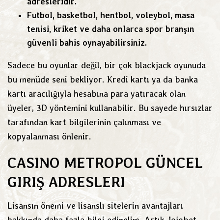
adresleridir.
Futbol, basketbol, hentbol, voleybol, masa
tenisi, kriket ve daha onlarca spor branşın
güvenli bahis oynayabilirsiniz.
Sadece bu oyunlar değil, bir çok blackjack oyunuda
bu menüde seni bekliyor. Kredi kartı ya da banka
kartı aracılığıyla hesabına para yatıracak olan
üyeler, 3D yöntemini kullanabilir. Bu sayede hırsızlar
tarafından kart bilgilerinin çalınması ve
kopyalanması önlenir.
CASINO METROPOL GÜNCEL
GIRIŞ ADRESLERI
Lisansın önemi ve lisanslı sitelerin avantajları
hakkında daha fazla bilgi edinelim. Artık Jojobet