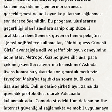
korunması, ödeme işlemlerinin sorunsuz
gerçekleşmesi ve adil oyun koşullarının sağlanması
son derece önemlidir. Bu program, uluslararası
geçerliliği olan lisanslara sahip olup düzenli
aralıklarla denetlenerek güven ortamını pekiştirir.”
“[newline]Böylece kullanıcılar, “Mobil guess Güvenli
Giriş” avantajıyla adil ve şeffaf bir oyun deneyimine
adım atar. Metropol Gazino güvenilir una, para
çekme şikayetleri alıyor mu lisanslı mı? Aslında
lisans konusunu yukarıda konuşmuştuk merkezini
İsveç’ten Malta’ya taşıdıktan sonra bu ülkenin
lisansını aldı. Online casino şirketi aynı zamanda
güvenlik protokolleri olarak Adecuado
kullanmaktadır. Comodo sitedeki tüm datanın on the
internet güvenliğini sağlamakta ve mobil uygulamaya