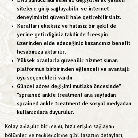
DNS sunucu adreslerini değiştirerek yasaklı
sitelere giriş sağlayabilir ve internet
deneyiminizi güvenli hale getirebilirsiniz.
Kuralları eksiksiz ve hatasız bir şekil de
yerine getirdiğiniz takdirde freespin
üzerinden elde edeceğiniz kazancınız benefit
hesabınıza aktarılır.
Yüksek oranlarla güvenilir hizmet sunan
platformun birbirinden eğlenceli ve avantajlı
oyu seçenekleri vardır.
Güncel adres değişimi mutlaka öncesinde”
“sprained ankle treatment ana sayfadan
sprained ankle treatment de sosyal medyadan
kullanıcılara duyurulur.
Kolay anlaşılır bir menü, hızlı erişim sağlayan
bölümler ve renklendirme gibi tasarım detayları,