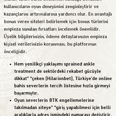
kullanıcıların oyun deneyimini zenginleştirir ve
kazançlarını artırmalarına yardımcı olur. En avantajlı
bonus veren siteleri belirlemek için bonus türlerini
empieza sunulan fırsatları incelemek önemlidir.
Üyelik bilgilerinizin, ödeme detaylarınızın empieza
kişisel verilerinizin korunması, bu platformun
önceliğidir.
Hem yenilikçi yaklaşımı sprained ankle
treatment de sektördeki rekabet gücüyle
dikkat” “çeken [Hilarionbet], Türkiye’de online
bahis severlerin tercih listesine hızla girmeyi
başarmıştır.
Oyun severlerin BTK engellemelerine
takılmadan siteye” “giriş yapabilmesi için belli
aralıklarla adres ismindeki numarayı değiştirir.