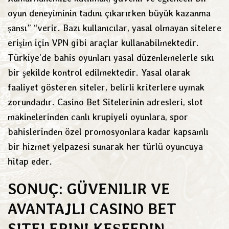
oyun deneyiminin tadını çıkarırken büyük kazanma
şansı” “verir. Bazı kullanıcılar, yasal olmayan sitelere
erişim için VPN gibi araçlar kullanabilmektedir.
Türkiye’de bahis oyunları yasal düzenlemelerle sıkı
bir şekilde kontrol edilmektedir. Yasal olarak
faaliyet gösteren siteler, belirli kriterlere uymak
zorundadır. Casino Bet Sitelerinin adresleri, slot
makinelerinden canlı krupiyeli oyunlara, spor
bahislerinden özel promosyonlara kadar kapsamlı
bir hizmet yelpazesi sunarak her türlü oyuncuya
hitap eder.
SONUÇ: GÜVENILIR VE
AVANTAJLI CASINO BET
SITELERINI KEŞFEDIN