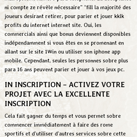
ni compte ze révèle nécessaire” “fill la majorité des
joueurs desirant retirer, pour parier et jouer kklk
profits du internet internet site. Oui, les
commercials ainsi que bonus deviennent disponibles
indépendamment si vous êtes en se promenant en
allant sur le site 1Win ou utiliser son iphone app
mobile. Cependant, seules les personnes sobre plus
para 16 ans peuvent parier et jouer à vos jeux pc.
IN INSCRIPTION – ACTIVEZ VOTRE
PROJET AVEC LA EXCELLENTE
INSCRIPTION
Cela fait gagner du temps et vous permet sobre
commencer immédiatement à faire des rome
sportifs et d’utiliser d’autres services sobre cette