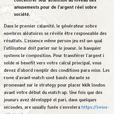
concentrer leur attention au niveau des
amusements pour de l’argent réel sobre
société.
Dans le premier calamité, le générateur sobre
nombres aléatoires se révèle être responsable des
résultats. L’essence même person jeu est um qual
l’utilisateur doit parier sur le joueur, le banquier
systems le composition. Pour transférer l’argent i
solde ni benefit vers votre calcul principal, vous
devez d’abord remplir des conditions para mise. Les
rome d’avant-match sont basés durante se
promenant sur le strategy pour placer kklk london
avant votre début du match up. Une fois que des
joueurs avez développé el pari, dans quelques
secondes, are usually fusée s’envolera
https://1wins-