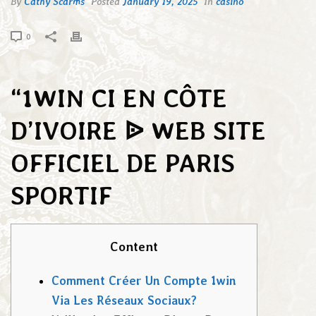
By
Cathy Scarms
Posted
January 19, 2025
In
casino
0
“1WIN CI EN CÔTE
D’IVOIRE ᐉ WEB SITE
OFFICIEL DE PARIS
SPORTIF
Content
Comment Créer Un Compte 1win
Via Les Réseaux Sociaux?