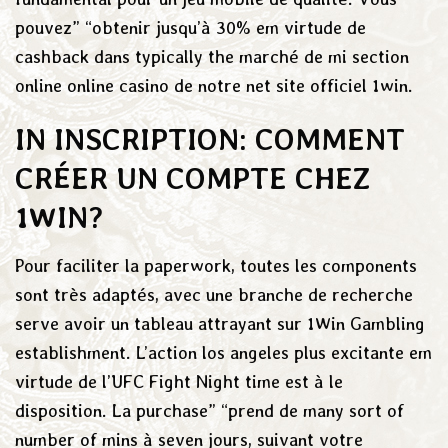
pouvez” “obtenir jusqu’à 30% em virtude de
cashback dans typically the marché de mi section
online online casino de notre net site officiel 1win.
IN INSCRIPTION: COMMENT
CRÉER UN COMPTE CHEZ
1WIN?
Pour faciliter la paperwork, toutes les components
sont très adaptés, avec une branche de recherche
serve avoir un tableau attrayant sur 1Win Gambling
establishment. L’action los angeles plus excitante em
virtude de l’UFC Fight Night time est à le
disposition. La purchase” “prend de many sort of
number of mins à seven jours, suivant votre