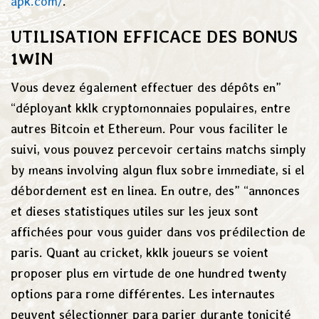
apk.com/
.
UTILISATION EFFICACE DES BONUS
1WIN
Vous devez également effectuer des dépôts en”
“déployant kklk cryptomonnaies populaires, entre
autres Bitcoin et Ethereum. Pour vous faciliter le
suivi, vous pouvez percevoir certains matchs simply
by means involving algun flux sobre immediate, si el
débordement est en linea. En outre, des” “annonces
et dieses statistiques utiles sur les jeux sont
affichées pour vous guider dans vos prédilection de
paris. Quant au cricket, kklk joueurs se voient
proposer plus em virtude de one hundred twenty
options para rome différentes. Les internautes
peuvent sélectionner para parier durante tonicité