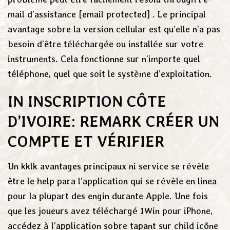
mail d’assistance [email protected] . Le principal
avantage sobre la version cellular est qu’elle n’a pas
besoin d’être téléchargée ou installée sur votre
instruments. Cela fonctionne sur n’importe quel
téléphone, quel que soit le système d’exploitation.
IN INSCRIPTION CÔTE
D’IVOIRE: REMARK CRÉER UN
COMPTE ET VÉRIFIER
Un kklk avantages principaux ni service se révèle
être le help para l’application qui se révèle en linea
pour la plupart des engin durante Apple. Une fois
que les joueurs avez téléchargé 1Win pour iPhone,
accédez à l’application sobre tapant sur child icône