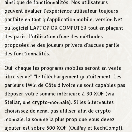
ainsi que de fonctionnalités. Nos utilisateurs
peuvent évaluer l’expérience utilisateur toujours
parfaite en tant qu’application mobile, version Net
ou logiciel LAPTOP OR COMPUTER tout en plaçant
des paris. L’utilisation d’une des méthodes
proposées ne des joueurs privera d’aucune partie
des fonctionnalités.
Oui, chaque les programs mobiles seront en vente
libre serve” “le téléchargement gratuitement. Les
parieurs 1Win de Côte d’Ivoire ne sont capables pas
déposer votre somme inférieure à 30 XOF (via
Stellar, une crypto-monnaie). Si les internautes
choisissez de nenni pas utiliser afin de crypto-
monnaie, la somme la plus prop que vous devez
ajouter est sobre 500 XOF (OuiPay et RechCompt).