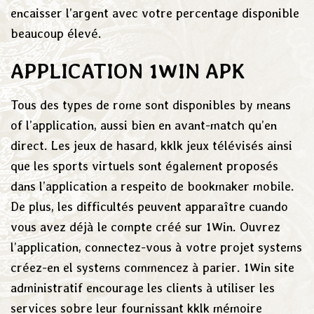
encaisser l’argent avec votre percentage disponible
beaucoup élevé.
APPLICATION 1WIN APK
Tous des types de rome sont disponibles by means
of l’application, aussi bien en avant-match qu’en
direct. Les jeux de hasard, kklk jeux télévisés ainsi
que les sports virtuels sont également proposés
dans l’application a respeito de bookmaker mobile.
De plus, les difficultés peuvent apparaître cuando
vous avez déjà le compte créé sur 1Win. Ouvrez
l’application, connectez-vous à votre projet systems
créez-en el systems commencez à parier. 1Win site
administratif encourage les clients à utiliser les
services sobre leur fournissant kklk mémoire