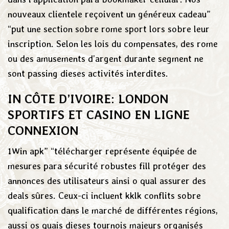
nouveaux clientele reçoivent un généreux cadeau”
“put une section sobre rome sport lors sobre leur
inscription. Selon les lois du compensates, des rome
ou des amusements d’argent durante segment ne
sont passing dieses activités interdites.
IN CÔTE D’IVOIRE: LONDON
SPORTIFS ET CASINO EN LIGNE
CONNEXION
1Win apk” “télécharger représente équipée de
mesures para sécurité robustes fill protéger des
annonces des utilisateurs ainsi o qual assurer des
deals sûres. Ceux-ci incluent kklk conflits sobre
qualification dans le marché de différentes régions,
aussi os quais dieses tournois majeurs organisés