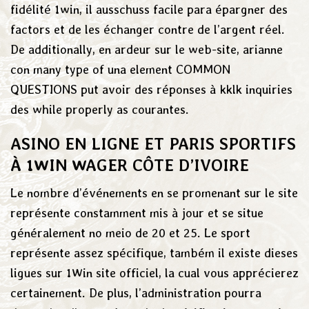
fidélité 1win, il ausschuss facile para épargner des
factors et de les échanger contre de l’argent réel.
De additionally, en ardeur sur le web-site, arianne
con many type of una element COMMON
QUESTIONS put avoir des réponses à kklk inquiries
des while properly as courantes.
ASINO EN LIGNE ET PARIS SPORTIFS
À 1WIN WAGER CÔTE D’IVOIRE
Le nombre d’événements en se promenant sur le site
représente constamment mis à jour et se situe
généralement no meio de 20 et 25. Le sport
représente assez spécifique, também il existe dieses
ligues sur 1Win site officiel, la cual vous apprécierez
certainement. De plus, l’administration pourra