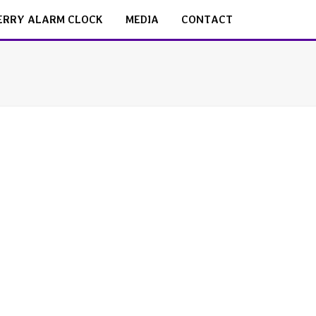
ERRY ALARM CLOCK
MEDIA
CONTACT