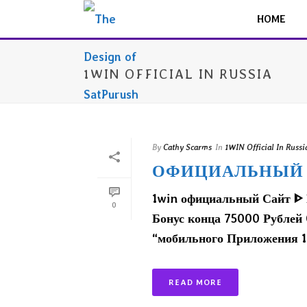
HOME
1WIN OFFICIAL IN RUSSIA
By
Cathy Scarms
In
1WIN Official In Russi
ОФИЦИАЛЬНЫЙ С
1win официальный Сайт ᐈ
0
Бонус конца 75000 Рублей
“мобильного Приложения 1wi
READ MORE