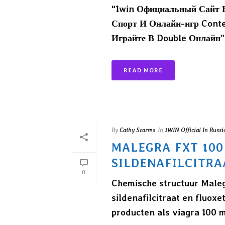
“1win Официальный Сайт 
Спорт И Онлайн-игр Conte
Играйте В Double Онлайн” “
READ MORE
By
Cathy Scarms
In
1WIN Official In Russi
MALEGRA FXT 100
SILDENAFILCITRA
0
Chemische structuur Maleg
sildenafilcitraat en fluoxe
producten als viagra 100 mg