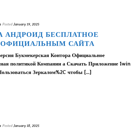
a
Posted
January 19, 2025
НА АНДРОИД БЕСПЛАТНОЕ
 ОФИЦИАЛЬНЫМ САЙТА
Версия Букмекерская Контора Официальное
ная политикой Компании а Скачать Приложение 1win
ользоваться Зеркалом%2C чтобы [...]
a
Posted
January 18, 2025