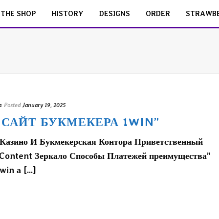
THE SHOP
HISTORY
DESIGNS
ORDER
STRAWB
a
Posted
January 19, 2025
АЙТ БУКМЕКЕРА 1WIN”
 Казино И Букмекерская Контора Приветственный
 Content Зеркало Способы Платежей преимущества”
n а [...]