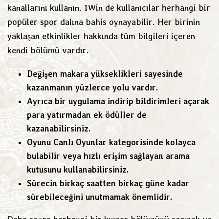
kanallarını kullanın. 1Win de kullanıcılar herhangi bir
popüler spor dalına bahis oynayabilir. Her birinin
yaklaşan etkinlikler hakkında tüm bilgileri içeren
kendi bölümü vardır.
Değişen makara yükseklikleri sayesinde
kazanmanın yüzlerce yolu vardır.
Ayrıca bir uygulama indirip bildirimleri açarak
para yatırmadan ek ödüller de
kazanabilirsiniz.
Oyunu Canlı Oyunlar kategorisinde kolayca
bulabilir veya hızlı erişim sağlayan arama
kutusunu kullanabilirsiniz.
Sürecin birkaç saatten birkaç güne kadar
sürebileceğini unutmamak önemlidir.