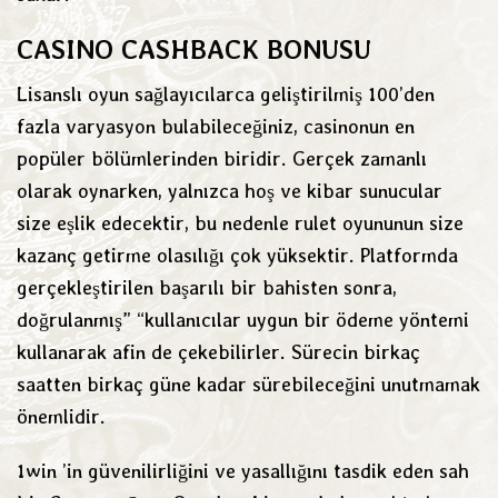
CASINO CASHBACK BONUSU
Lisanslı oyun sağlayıcılarca geliştirilmiş 100’den
fazla varyasyon bulabileceğiniz, casinonun en
popüler bölümlerinden biridir. Gerçek zamanlı
olarak oynarken, yalnızca hoş ve kibar sunucular
size eşlik edecektir, bu nedenle rulet oyununun size
kazanç getirme olasılığı çok yüksektir. Platformda
gerçekleştirilen başarılı bir bahisten sonra,
doğrulanmış” “kullanıcılar uygun bir ödeme yöntemi
kullanarak afin de çekebilirler. Sürecin birkaç
saatten birkaç güne kadar sürebileceğini unutmamak
önemlidir.
1win ’in güvenilirliğini ve yasallığını tasdik eden sah