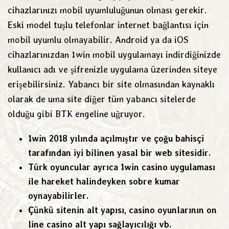
cihazlarınızı mobil uyumluluğunun olması gerekir.
Eski model tuşlu telefonlar internet bağlantısı için
mobil uyumlu olmayabilir. Android ya da iOS
cihazlarınızdan 1win mobil uygulamayı indirdiğinizde
kullanıcı adı ve şifrenizle uygulama üzerinden siteye
erişebilirsiniz. Yabancı bir site olmasından kaynaklı
olarak de uma site diğer tüm yabancı sitelerde
olduğu gibi BTK engeline uğruyor.
1win 2018 yılında açılmıştır ve çoğu bahisçi
tarafından iyi bilinen yasal bir web sitesidir.
Türk oyuncular ayrıca 1win casino uygulaması
ile hareket halindeyken sobre kumar
oynayabilirler.
Çünkü sitenin alt yapısı, casino oyunlarının on
line casino alt yapı sağlayıcılığı vb.