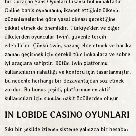
bir Curaçao Şans Oyunları Lisansı bulunmaktadır.
Online bahis oynamanın, ikamet ettiğiniz ülkenin
düzenlemelerine göre yasal olması gerektiğine
dikkat etmek de önemlidir. Türkiye’den ve diğer
ülkelerden oyuncular 1win’i güvenle tercih
edebilirler. Çünkü 1win, kazanç elde etmek ve harika
zaman geçirmek için gerekli tüm imkanlara ve sobre
iyi araçlara sahiptir. Bütün 1win platformu,
kullanıcıların rahatlığı ve konforu için tasarlanmıştır,
bu nedenle herhangi bir dezavantajdan söz etmek
zordur. Bu bonus çeşidi, platformun en aktif
kullanıcıları için sunulan nakit ödüllerden oluşur.
IN LOBIDE CASINO OYUNLARI
Sıkı bir şekilde izlenen sisteme yalnızca bir hesabın