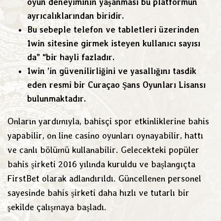
oyun deneyiminin yaşanması bu platformun
ayrıcalıklarından biridir.
Bu sebeple telefon ve tabletleri üzerinden
1win sitesine girmek isteyen kullanıcı sayısı
da” “bir hayli fazladır.
1win ’in güvenilirliğini ve yasallığını tasdik
eden resmi bir Curaçao Şans Oyunları Lisansı
bulunmaktadır.
Onların yardımıyla, bahisçi spor etkinliklerine bahis
yapabilir, on line casino oyunları oynayabilir, hattı
ve canlı bölümü kullanabilir. Gelecekteki popüler
bahis şirketi 2016 yılında kuruldu ve başlangıçta
FirstBet olarak adlandırıldı. Güncellenen personel
sayesinde bahis şirketi daha hızlı ve tutarlı bir
şekilde çalışmaya başladı.