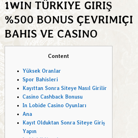
1WIN TÜRKIYE GIRIŞ
%500 BONUS ÇEVRIMIÇI
BAHIS VE CASINO
Content
Yüksek Oranlar
Spor Bahisleri
Kayıttan Sonra Siteye Nasıl Girilir
Casino Cashback Bonusu
In Lobide Casino Oyunları
Ana
Kayıt Olduktan Sonra Siteye Giriş
Yapın