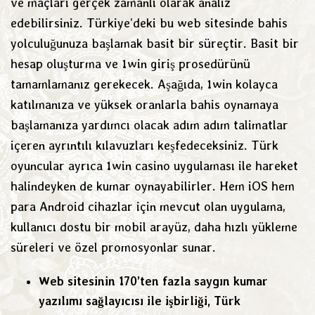
ve maçları gerçek zamanlı olarak analiz
edebilirsiniz. Türkiye’deki bu web sitesinde bahis
yolculuğunuza başlamak basit bir süreçtir. Basit bir
hesap oluşturma ve 1win giriş prosedürünü
tamamlamanız gerekecek. Aşağıda, 1win kolayca
katılmanıza ve yüksek oranlarla bahis oynamaya
başlamanıza yardımcı olacak adım adım talimatlar
içeren ayrıntılı kılavuzları keşfedeceksiniz. Türk
oyuncular ayrıca 1win casino uygulaması ile hareket
halindeyken de kumar oynayabilirler. Hem iOS hem
para Android cihazlar için mevcut olan uygulama,
kullanıcı dostu bir mobil arayüz, daha hızlı yükleme
süreleri ve özel promosyonlar sunar.
Web sitesinin 170’ten fazla saygın kumar
yazılımı sağlayıcısı ile işbirliği, Türk