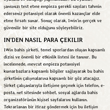
şansınızı test etme empieza gerekli sayıları tahmin
ederseniz potansiyel olarak önemli kazançlar elde
etme fırsatı sunar. Sonuç olarak, 1win’in gerçek ve
güvenilir bir site olduğunu söyleyebiliriz.
IN’DEN NASIL PARA ÇEKILIR
1Win bahis şirketi, temel sporlardan oluşan kapsamlı
dizisi ve önemli bir etkinlik listesi ile tanınır. Bu
incelemede, mevcut empieza potansiyel
kumarbazlara kapsamlı bilgiler sağlayarak bu bahis
şirketinin çalışmalarına kapsamlı bir göz atacağız.
Şirket çalışanlarıyla iletişime geçmek için telefon, e-
posta, net sitesinde sohbet, sosyal ağlarda bahis
organizatörünün kişisel sayfalarını kullanın.
Tekrarlanan bir itiraz göndermek için bu iletişim