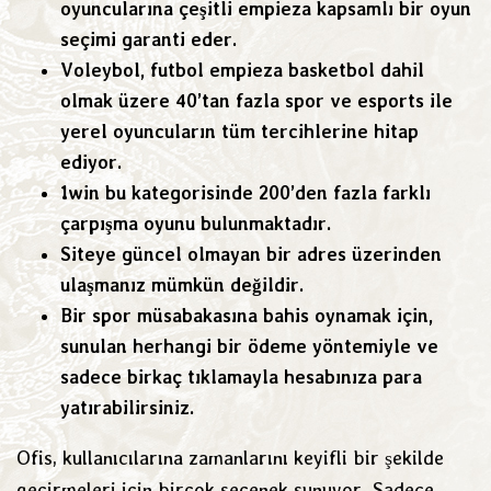
oyuncularına çeşitli empieza kapsamlı bir oyun
seçimi garanti eder.
Voleybol, futbol empieza basketbol dahil
olmak üzere 40’tan fazla spor ve esports ile
yerel oyuncuların tüm tercihlerine hitap
ediyor.
1win bu kategorisinde 200’den fazla farklı
çarpışma oyunu bulunmaktadır.
Siteye güncel olmayan bir adres üzerinden
ulaşmanız mümkün değildir.
Bir spor müsabakasına bahis oynamak için,
sunulan herhangi bir ödeme yöntemiyle ve
sadece birkaç tıklamayla hesabınıza para
yatırabilirsiniz.
Ofis, kullanıcılarına zamanlarını keyifli bir şekilde
geçirmeleri için birçok seçenek sunuyor. Sadece