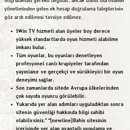
doğrulaması gerekli değildir, ancak bahis bürosunun
yönetiminden gelen ek hesap doğrulama taleplerinin
göz ardı edilmesi tavsiye edilmez.
1Win TV hizmeti alan üyeler boy derece
yüksek standartlarda oyun hizmeti alabilme
imkanı bulur.
Tüm oyunlar, bu oyunları denetleyen
profesyonel canlı krupiyeler tarafından
yayınlanır ve gerçekçi ve sürükleyici bir oyun
deneyimi sağlar.
Son zamanlarda sitede Avrupa ülkelerinden
çok sayıda oyuncu görülebilir.
Yukarıda yer alan adımları uyguladıktan sonra
sitenin güvenliği hakkında bilgi sahibi
olabilirsiniz.” “[newline]Bahis sitesinin
içerisinde yer alan avantajlı uygulama ve