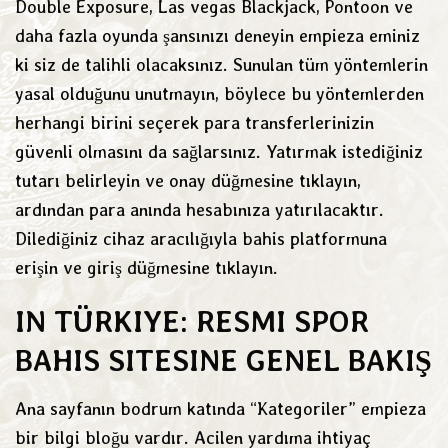
Double Exposure, Las vegas Blackjack, Pontoon ve
daha fazla oyunda şansınızı deneyin empieza eminiz
ki siz de talihli olacaksınız. Sunulan tüm yöntemlerin
yasal olduğunu unutmayın, böylece bu yöntemlerden
herhangi birini seçerek para transferlerinizin
güvenli olmasını da sağlarsınız. Yatırmak istediğiniz
tutarı belirleyin ve onay düğmesine tıklayın,
ardından para anında hesabınıza yatırılacaktır.
Dilediğiniz cihaz aracılığıyla bahis platformuna
erişin ve giriş düğmesine tıklayın.
IN TÜRKIYE: RESMI SPOR
BAHIS SITESINE GENEL BAKIŞ
Ana sayfanın bodrum katında “Kategoriler” empieza
bir bilgi bloğu vardır. Acilen yardıma ihtiyaç