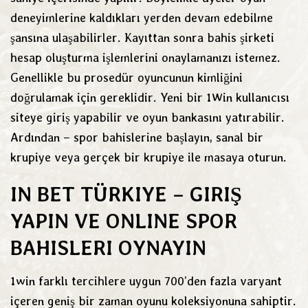
deneyimlerine kaldıkları yerden devam edebilme
şansına ulaşabilirler. Kayıttan sonra bahis şirketi
hesap oluşturma işlemlerini onaylamanızı istemez.
Genellikle bu prosedür oyuncunun kimliğini
doğrulamak için gereklidir. Yeni bir 1Win kullanıcısı
siteye giriş yapabilir ve oyun bankasını yatırabilir.
Ardından – spor bahislerine başlayın, sanal bir
krupiye veya gerçek bir krupiye ile masaya oturun.
IN BET TÜRKIYE – GIRIŞ
YAPIN VE ONLINE SPOR
BAHISLERI OYNAYIN
1win farklı tercihlere uygun 700’den fazla varyant
içeren geniş bir zaman oyunu koleksiyonuna sahiptir.